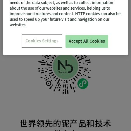
needs of the data subject, as well as to collect information
about the use of our websites and services, helping us to
improve our structures and content. HTTP cookies can also be
used to speed up your future visit and navigation on our
另外，您也可以扫描下方二维码关注铌科技+官方
websites.
小程序，随时浏览更多铌科技行业前沿资讯和行
业动态。
Cookies Settings
Accept All Cookies
世界领先的铌产品和技术