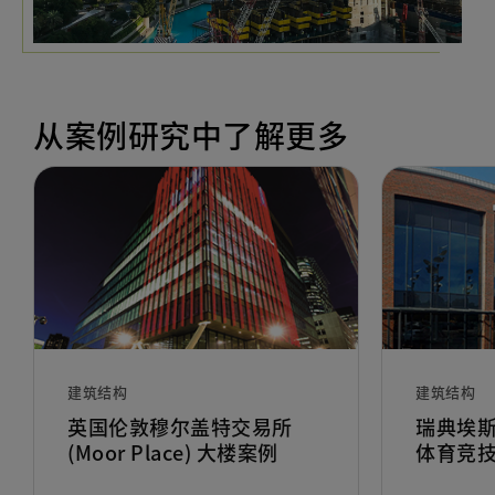
从案例研究中了解更多
hitects-Design-Eloquent-IMS-Building-In-Brazil
建筑结构
建筑结构
英国伦敦穆尔盖特交易所
瑞典埃斯
(Moor Place) 大楼案例
体育竞